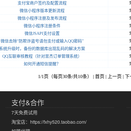
支付宝商户签约及配置流程
微信小程序版本更新流程
微信小程序注册及发布流程
微信小程序注册条件
微信JSAPI支付设置
微信去除“防欺诈盗号请勿支付或输入QQ密码”
系统升级时，备份的数据库出现乱码的解决方案
QQ互联审核教程（针对昱杰订单管理系统）
如何开通短信提醒？
1/1页（每页30条/共10条） | 首页 | 上一页 | 
支付&合作
7天免费试用
淘宝店：
https://fxhy520.taobao.com/