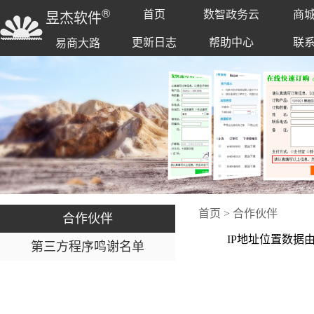
®
首页
数智政务云
商
昱杰软件
更新日志
帮助中心
联
易商大路
首页
>
合作伙伴
合作伙伴
IP地址位置数据
第三方程序鸣谢名单