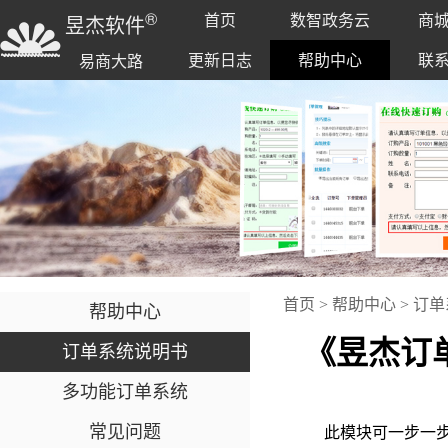
®
首页
数智政务云
商
昱杰软件
更新日志
帮助中心
联
易商大路
首页
>
帮助中心
>
订单
帮助中心
《昱杰订单
订单系统说明书
多功能订单系统
常见问题
此模块可一步一