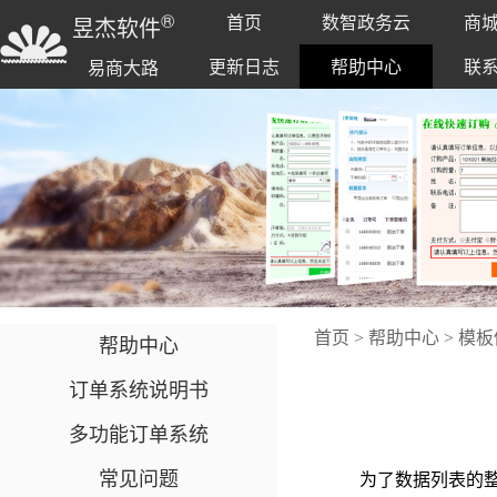
®
首页
数智政务云
商
昱杰软件
更新日志
帮助中心
联
易商大路
首页
>
帮助中心
>
模板
帮助中心
订单系统说明书
多功能订单系统
常见问题
为了数据列表的